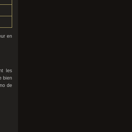
eur en
nt les
e bien
ino de