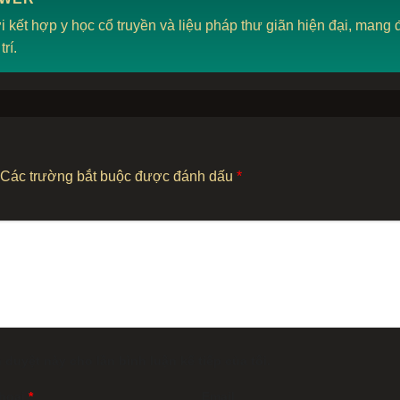
kết hợp y học cổ truyền và liệu pháp thư giãn hiện đại, mang 
rí.
Các trường bắt buộc được đánh dấu
*
h duyệt này cho lần bình luận kế tiếp của tôi.
thoại
*
Email