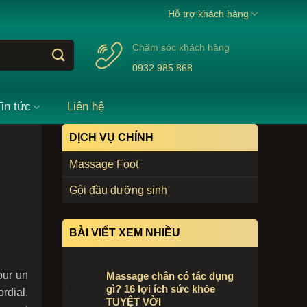
Hỗ trợ khách hàng
Chăm sóc khách hàng
0932.985.868
Tin tức
Liên hệ
DỊCH VỤ CHÍNH
Massage Foot
Gội đầu dưỡng sinh
BÀI VIẾT XEM NHIỀU
our un
Massage chân có tác dụng
gì? 16 lợi ích sức khỏe
rdial.
TUYỆT VỜI