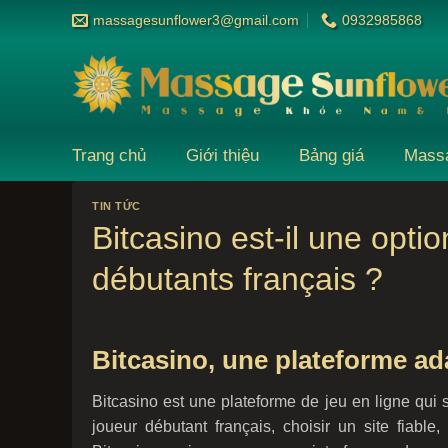
Bỏ
massagesunflower3@gmail.com
0932985868
qua
nội
dung
Trang chủ
Giới thiệu
Bảng giá
Mass
TIN TỨC
Bitcasino est-il une opti
débutants français ?
Bitcasino, une plateforme ad
Bitcasino est une plateforme de jeu en ligne qui
joueur débutant français, choisir un site fiable,