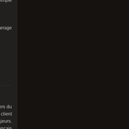
simple
arrage
ers du
client
jeurs.
ançais