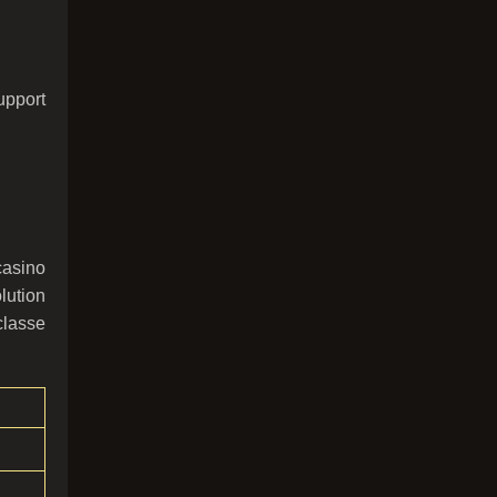
upport
casino
lution
classe