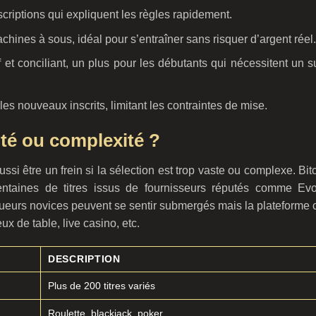
scriptions qui expliquent les règles rapidement.
ines à sous, idéal pour s’entraîner sans risquer d’argent réel.
if et conciliant, un plus pour les débutants qui nécessitent un s
es nouveaux inscrits, limitant les contraintes de mise.
ité ou complexité ?
ssi être un frein si la sélection est trop vaste ou complexe. Bit
entaines de titres issus de fournisseurs réputés comme Evo
ueurs novices peuvent se sentir submergés mais la plateforme 
ux de table, live casino, etc.
DESCRIPTION
Plus de 200 titres variés
Roulette, blackjack, poker