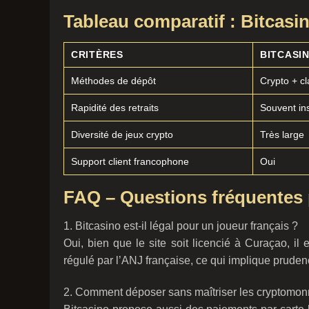
Tableau comparatif : Bitcasi
CRITÈRES
BITCASI
Méthodes de dépôt
Crypto + c
Rapidité des retraits
Souvent in
Diversité de jeux crypto
Très large
Support client francophone
Oui
FAQ – Questions fréquentes 
1. Bitcasino est-il légal pour un joueur français ?
Oui, bien que le site soit licencié à Curaçao, il
régulé par l’ANJ française, ce qui implique pruden
2. Comment déposer sans maîtriser les cryptomon