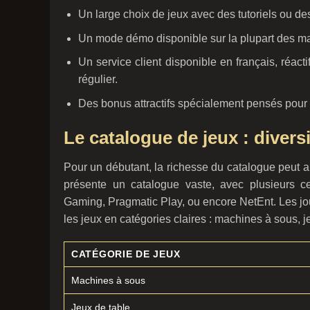
Un large choix de jeux avec des tutoriels ou de
Un mode démo disponible sur la plupart des mach
Un service client disponible en français, réact
régulier.
Des bonus attractifs spécialement pensés pour l
Le catalogue de jeux : divers
Pour un débutant, la richesse du catalogue peut au
présente un catalogue vaste, avec plusieurs c
Gaming, Pragmatic Play, ou encore NetEnt. Les jo
les jeux en catégories claires : machines à sous, je
CATÉGORIE DE JEUX
Machines à sous
Jeux de table