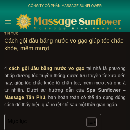
Bỏ
CÔNG TY CỔ PHẦN MASSAGE SUNFLOWER
qua
nội
dung
TIN TỨC
Cách gội đầu bằng nước vo gạo giúp tóc chắc
khỏe, mềm mượt
4
cách gội đầu bằng nước vo gạo
tại nhà là phương
pháp dưỡng tóc truyền thống được lưu truyền từ xưa đến
nay, giúp tóc chắc khỏe từ chân tóc, mềm mượt và óng ả
tự nhiên. Dưới sự hướng dẫn của
Spa Sunflower –
Massage Tân Phú
, bạn hoàn toàn có thể áp dụng đúng
cách để thấy hiệu quả rõ rệt chỉ sau một thời gian ngắn.
Mục lục