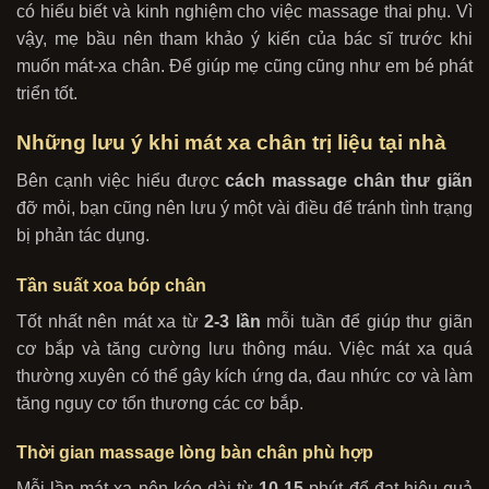
có hiểu biết và kinh nghiệm cho việc massage thai phụ. Vì
vậy, mẹ bầu nên tham khảo ý kiến của bác sĩ trước khi
muốn mát-xa chân. Để giúp mẹ cũng cũng như em bé phát
triển tốt.
Những lưu ý khi mát xa chân trị liệu tại nhà
Bên cạnh việc hiểu được
cách
massage chân thư giãn
đỡ mỏi, bạn cũng nên lưu ý một vài điều để tránh tình trạng
bị phản tác dụng.
Tần suất xoa bóp chân
Tốt nhất nên mát xa từ
2-3 lần
mỗi tuần để giúp thư giãn
cơ bắp và tăng cường lưu thông máu.
Việc mát xa quá
thường xuyên có thể gây kích ứng da, đau nhức cơ và làm
tăng nguy cơ tổn thương các cơ bắp.
Thời gian massage lòng bàn chân phù hợp
Mỗi lần mát xa nên kéo dài từ
10-15
phút để đạt hiệu quả