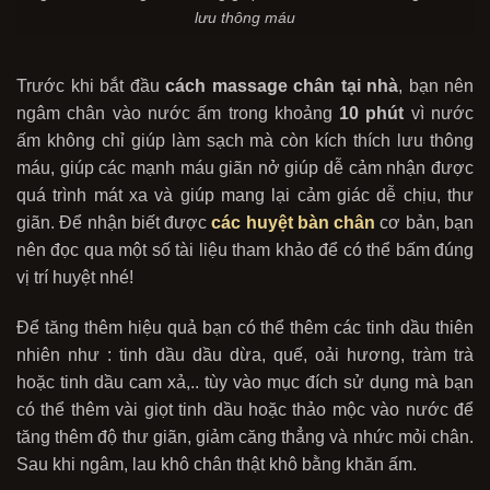
lưu thông máu
Trước khi bắt đầu
cách massage chân tại nhà
, bạn nên
ngâm chân vào nước ấm trong khoảng
10 phút
vì nước
ấm không chỉ giúp làm sạch mà còn kích thích lưu thông
máu, giúp các mạnh máu giãn nở giúp dễ cảm nhận được
quá trình mát xa và giúp mang lại cảm giác dễ chịu, thư
giãn. Để nhận biết được
các huyệt bàn chân
cơ bản, bạn
nên đọc qua một số tài liệu tham khảo để có thể bấm đúng
vị trí huyệt nhé!
Để tăng thêm hiệu quả bạn có thể thêm các tinh dầu thiên
nhiên như : tinh dầu dầu dừa, quế, oải hương, tràm trà
hoặc tinh dầu cam xả,.. tùy vào mục đích sử dụng mà bạn
có thể thêm vài giọt tinh dầu hoặc thảo mộc vào nước để
tăng thêm độ thư giãn, giảm căng thẳng và nhức mỏi chân.
Sau khi ngâm, lau khô chân thật khô bằng khăn ấm.