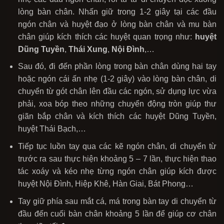
lòng bàn chân. Nhấn giữ trong 1-2 giây tại các đầu
ngón chân và huyệt đạo ở lòng bàn chân và mu bàn
chân giúp kích thích các huyệt quan trọng như:
huyệt
Dũng Tuyền
,
Thái Xung
,
Nội Đình
,…
Sau đó, đi đến phần lòng trong bàn chân dùng hai tay
hoặc ngón cái ấn nhẹ (1-2 giây) vào lòng bàn chân, di
chuyển từ gót chân lên đầu các ngón, sử dụng lực vừa
phải, xoa bóp theo những chuyển động tròn giúp thư
giãn bắp chân và kích thích các huyệt Dũng Tuyền,
huyệt Thái Bạch,…
Tiếp tục luồn tay qua các kẽ ngón chân, di chuyển từ
trước ra sau thực hiện khoảng 5 – 7 lần, thực hiện thao
tác xoáy và kéo nhẹ từng ngón chân giúp kích được
huyệt Nội Đình, Hiệp Khê, Hàn Giai, Bát Phong…
Tay giữ phía sau mắt cá, má trong bàn tay di chuyển từ
đầu đến cuối bàn chân khoảng 5 lần để giúp cơ chân