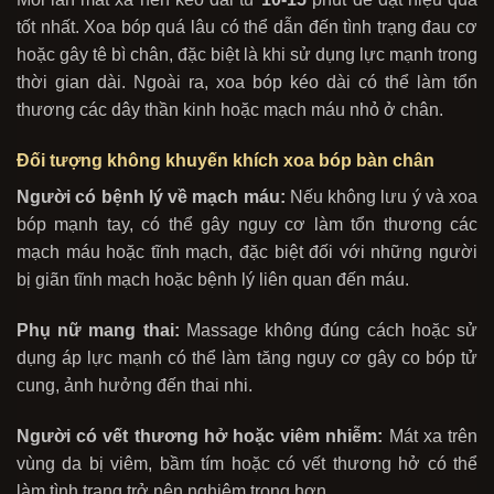
tốt nhất. Xoa bóp quá lâu có thể dẫn đến tình trạng đau cơ
hoặc gây tê bì chân, đặc biệt là khi sử dụng lực mạnh trong
thời
gian dài. Ngoài ra, xoa bóp kéo dài có thể làm tổn
thương các dây thần kinh hoặc mạch máu nhỏ ở chân.
Đối tượng không khuyến khích xoa bóp bàn chân
Người có bệnh lý về mạch máu:
Nếu không lưu ý và xoa
bóp mạnh tay, có thể gây nguy cơ làm tổn thương các
mạch máu hoặc tĩnh mạch, đặc biệt đối với những người
bị giãn tĩnh mạch hoặc bệnh lý liên quan đến máu.
Phụ nữ mang thai:
Massage không đúng cách hoặc sử
dụng áp lực mạnh có thể làm tăng nguy cơ gây co bóp tử
cung, ảnh hưởng đến thai nhi.
Người có vết thương hở hoặc viêm nhiễm:
Mát xa trên
vùng da bị viêm, bầm tím hoặc có vết thương hở có thể
làm tình trạng trở nên nghiêm trọng hơn.