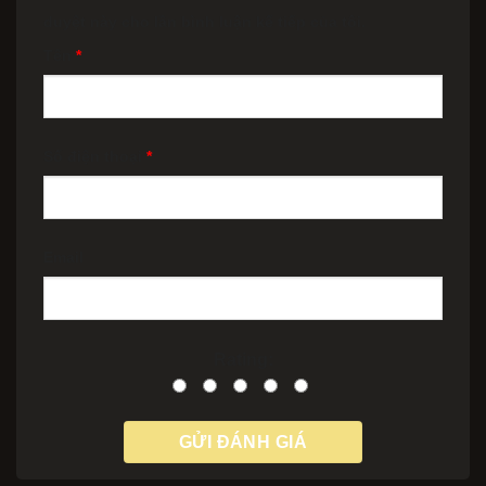
duyệt này cho lần bình luận kế tiếp của tôi.
Tên
*
Số điện thoại
*
Email
Rating: