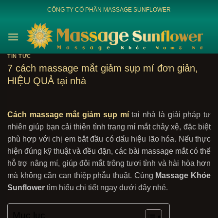
Bỏ
CÔNG TY CỔ PHẦN MASSAGE SUNFLOWER
qua
nội
dung
TIN TỨC
7 cách massage mắt giảm sụp mí đơn giản,
HIỆU QUẢ tại nhà
Cách massage mắt giảm sụp mí
tại nhà là giải pháp tự
nhiên giúp bạn cải thiện tình trạng mí mắt chảy xệ, đặc biệt
phù hợp với chị em bắt đầu có dấu hiệu lão hóa. Nếu thực
hiện đúng kỹ thuật và đều đặn, các bài massage mắt có thể
hỗ trợ nâng mí, giúp đôi mắt trông tươi tỉnh và hài hòa hơn
mà không cần can thiệp phẫu thuật. Cùng
Massage Khỏe
Sunflower
tìm hiểu chi tiết ngay dưới đây nhé.
Mục lục