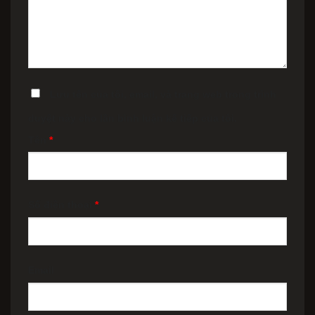
Lưu tên của tôi, email, và trang web trong trình
duyệt này cho lần bình luận kế tiếp của tôi.
Tên
*
Số điện thoại
*
Email