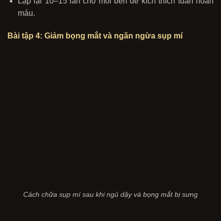
Lặp lại 10–15 lần cho mỗi bên để kích thích tuần hoàn
máu.
Bài tập 4: Giảm bọng mắt và ngăn ngừa sụp mí
Cách chữa sụp mí sau khi ngủ dậy và bọng mắt bị sưng