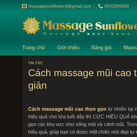
Bỏ
massagesunflower3@gmail.com
0932985868
qua
nội
dung
Trang chủ
Giới thiệu
Bảng giá
Mass
TIN TỨC
Cách massage mũi cao t
giản
Cách massage mũi cao thon gọn
tự nhiên tại
hiệu quả cho lứa tuổi dậy thì CỰC HIỆU QUẢ khô
gọn các khu vực như sống mũi và cánh mũi. Trong
hiệu quả, giúp bạn có được một chiếc mũi đẹp tự 