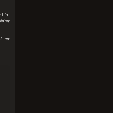
ở hữu.
 những
à tròn