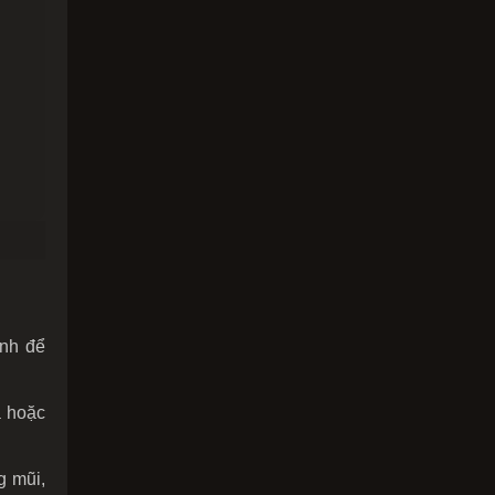
ạnh để
a hoặc
g mũi,