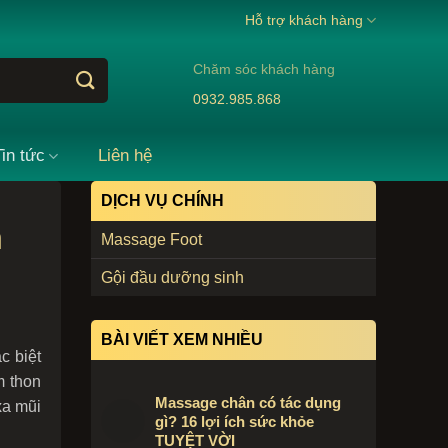
Hỗ trợ khách hàng
Chăm sóc khách hàng
0932.985.868
Tin tức
Liên hệ
DỊCH VỤ CHÍNH
n
Massage Foot
Gội đầu dưỡng sinh
BÀI VIẾT XEM NHIỀU
c biệt
m thon
Massage chân có tác dụng
xa mũi
gì? 16 lợi ích sức khỏe
TUYỆT VỜI