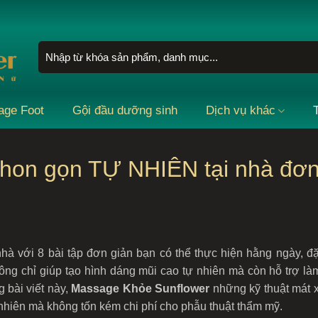
Tìm
kiếm:
age Foot
Gội đầu dưỡng sinh
Dịch vụ khác
hon gọn TỰ NHIÊN tại nhà đơ
 nhà với 8 bài tập đơn giản bạn có thể thực hiện hằng ngày, đặ
ng chỉ giúp tạo hình dáng mũi cao tự nhiên mà còn hỗ trợ là
 bài viết này,
Massage Khỏe Sunflower
những kỹ thuật mát 
nhiên mà không tốn kém chi phí cho phẫu thuật thẩm mỹ.