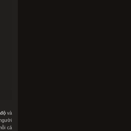
 độ
và
 người
mỗi cá