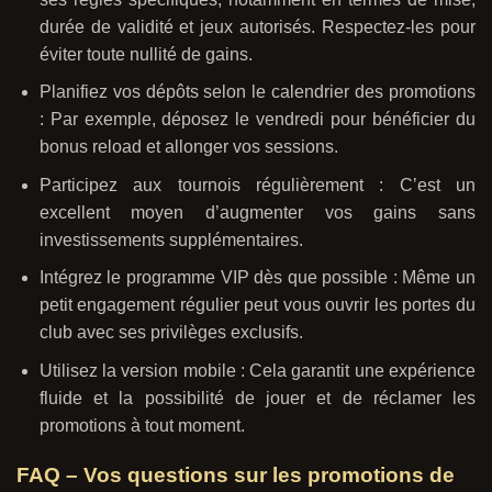
durée de validité et jeux autorisés. Respectez-les pour
éviter toute nullité de gains.
Planifiez vos dépôts selon le calendrier des promotions
: Par exemple, déposez le vendredi pour bénéficier du
bonus reload et allonger vos sessions.
Participez aux tournois régulièrement : C’est un
excellent moyen d’augmenter vos gains sans
investissements supplémentaires.
Intégrez le programme VIP dès que possible : Même un
petit engagement régulier peut vous ouvrir les portes du
club avec ses privilèges exclusifs.
Utilisez la version mobile : Cela garantit une expérience
fluide et la possibilité de jouer et de réclamer les
promotions à tout moment.
FAQ – Vos questions sur les promotions de