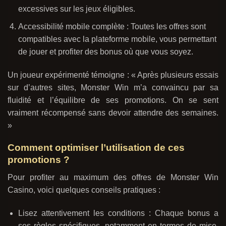
excessives sur les jeux éligibles.
Accessibilité mobile complète : Toutes les offres sont
compatibles avec la plateforme mobile, vous permettant
de jouer et profiter des bonus où que vous soyez.
Un joueur expérimenté témoigne : « Après plusieurs essais
sur d’autres sites, Monster Win m’a convaincu par sa
fluidité et l’équilibre de ses promotions. On se sent
vraiment récompensé sans devoir attendre des semaines.
»
Comment optimiser l’utilisation de ces
promotions ?
Pour profiter au maximum des offres de Monster Win
Casino, voici quelques conseils pratiques :
Lisez attentivement les conditions : Chaque bonus a
ses règles spécifiques, notamment en termes de mise,