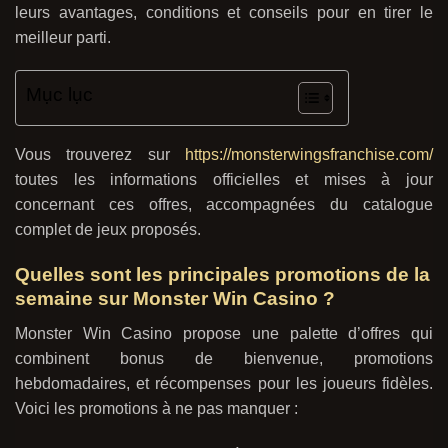
leurs avantages, conditions et conseils pour en tirer le
meilleur parti.
Mục lục
Vous trouverez sur
https://monsterwingsfranchise.com/
toutes les informations officielles et mises à jour
concernant ces offres, accompagnées du catalogue
complet de jeux proposés.
Quelles sont les principales promotions de la
semaine sur Monster Win Casino ?
Monster Win Casino propose une palette d’offres qui
combinent bonus de bienvenue, promotions
hebdomadaires, et récompenses pour les joueurs fidèles.
Voici les promotions à ne pas manquer :