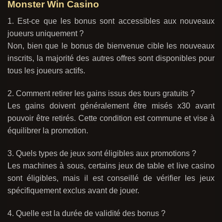
Monster Win Casino
1. Est-ce que les bonus sont accessibles aux nouveaux
joueurs uniquement ?
Non, bien que le bonus de bienvenue cible les nouveaux
inscrits, la majorité des autres offres sont disponibles pour
tous les joueurs actifs.
2. Comment retirer les gains issus des tours gratuits ?
Les gains doivent généralement être misés x30 avant
pouvoir être retirés. Cette condition est commune et vise à
équilibrer la promotion.
3. Quels types de jeux sont éligibles aux promotions ?
Les machines à sous, certains jeux de table et live casino
sont éligibles, mais il est conseillé de vérifier les jeux
spécifiquement exclus avant de jouer.
4. Quelle est la durée de validité des bonus ?