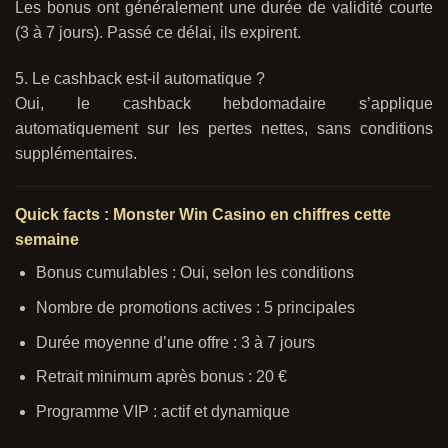
Les bonus ont généralement une durée de validité courte
(3 à 7 jours). Passé ce délai, ils expirent.
5. Le cashback est-il automatique ?
Oui, le cashback hebdomadaire s’applique
automatiquement sur les pertes nettes, sans conditions
supplémentaires.
Quick facts : Monster Win Casino en chiffres cette
semaine
Bonus cumulables : Oui, selon les conditions
Nombre de promotions actives : 5 principales
Durée moyenne d’une offre : 3 à 7 jours
Retrait minimum après bonus : 20 €
Programme VIP : actif et dynamique