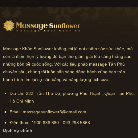
Massage Khỏe Sunflower không chỉ là nơi chăm sóc sức khỏe, mà
còn là điểm hẹn lý tưởng để bạn thư giãn, giải tỏa căng thẳng sau
những bộn bề cuộc sống. Với các liệu pháp massage Tân Phú
chuyên sâu, chúng tôi luôn sẵn sàng đồng hành cùng bạn trên
hành trình tìm lại sự cân bằng và năng lượng tích cực.
Địa chỉ:
232 Trần Thủ Độ, phường Phú Thạnh, Quận Tân Phú,
Hồ Chí Minh
Email:
massagesunflower3@gmail.com
Điện thoại:
1900 636 680
-
093 298 5868
Dịch vụ chính