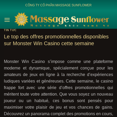
Bỏ
CÔNG TY CỔ PHẦN MASSAGE SUNFLOWER
qua
nội
dung
TIN TỨC
Le top des offres promotionnelles disponibles
sur Monster Win Casino cette semaine
Monster Win Casino s’impose comme une plateforme
moderne et dynamique, spécialement conçue pour les
amateurs de jeux en ligne à la recherche d’expériences
ludiques variées et généreuses. Cette semaine, le casino
frappe fort avec une série d’offres promotionnelles qui
méritent toute votre attention. Que vous soyez un nouveau
joueur ou un habitué, ces bonus sont pensés pour
maximiser votre plaisir de jeu et vos chances de gains.
Découvrez un panorama complet des promotions en cours,