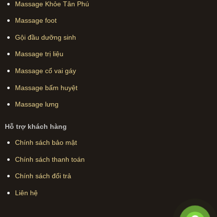
Massage Khỏe Tân Phú
Massage foot
Gội đầu dưỡng sinh
Massage trị liệu
Massage cổ vai gáy
Massage bấm huyệt
Massage lưng
Hỗ trợ khách hàng
Chính sách bảo mật
Chính sách thanh toán
Chính sách đổi trả
Liên hệ