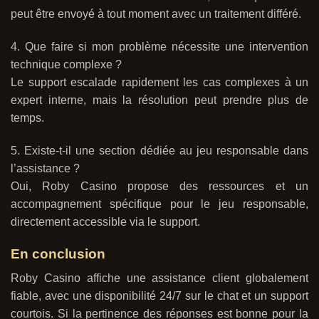
peut être envoyé à tout moment avec un traitement différé.
4. Que faire si mon problème nécessite une intervention
technique complexe ?
Le support escalade rapidement les cas complexes à un
expert interne, mais la résolution peut prendre plus de
temps.
5. Existe-t-il une section dédiée au jeu responsable dans
l’assistance ?
Oui, Roby Casino propose des ressources et un
accompagnement spécifique pour le jeu responsable,
directement accessible via le support.
En conclusion
Roby Casino affiche une assistance client globalement
fiable, avec une disponibilité 24/7 sur le chat et un support
courtois. Si la pertinence des réponses est bonne pour la