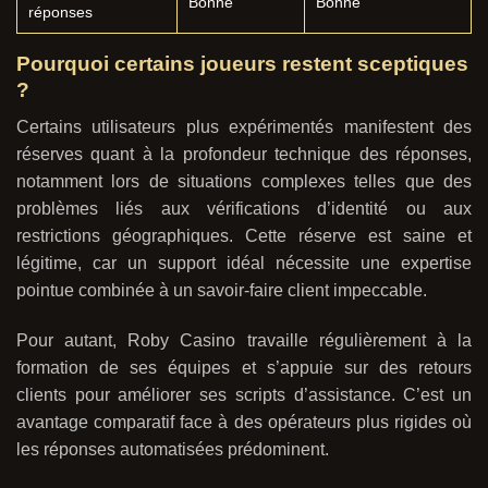
Bonne
Bonne
réponses
Pourquoi certains joueurs restent sceptiques
?
Certains utilisateurs plus expérimentés manifestent des
réserves quant à la profondeur technique des réponses,
notamment lors de situations complexes telles que des
problèmes liés aux vérifications d’identité ou aux
restrictions géographiques. Cette réserve est saine et
légitime, car un support idéal nécessite une expertise
pointue combinée à un savoir-faire client impeccable.
Pour autant, Roby Casino travaille régulièrement à la
formation de ses équipes et s’appuie sur des retours
clients pour améliorer ses scripts d’assistance. C’est un
avantage comparatif face à des opérateurs plus rigides où
les réponses automatisées prédominent.