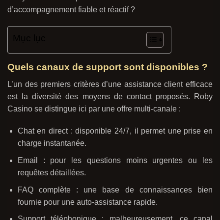
d’accompagnement fiable et réactif ?
Mục lục
Quels canaux de support sont disponibles ?
L’un des premiers critères d’une assistance client efficace
est la diversité des moyens de contact proposés. Roby
Casino se distingue ici par une offre multi-canale :
Chat en direct : disponible 24/7, il permet une prise en
charge instantanée.
Email : pour les questions moins urgentes ou les
requêtes détaillées.
FAQ complète : une base de connaissances bien
fournie pour une auto-assistance rapide.
Support téléphonique : malheureusement, ce canal