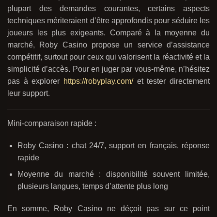
plupart des demandes courantes, certains aspects
techniques mériteraient d’être approfondis pour séduire les
joueurs les plus exigeants. Comparé à la moyenne du
marché, Roby Casino propose un service d’assistance
compétitif, surtout pour ceux qui valorisent la réactivité et la
simplicité d’accès. Pour en juger par vous-même, n’hésitez
pas à explorer
https://robyplay.com/
et tester directement
leur support.
Mini-comparaison rapide :
Roby Casino : chat 24/7, support en français, réponse
rapide
Moyenne du marché : disponibilité souvent limitée,
plusieurs langues, temps d’attente plus long
En somme, Roby Casino ne déçoit pas sur ce point