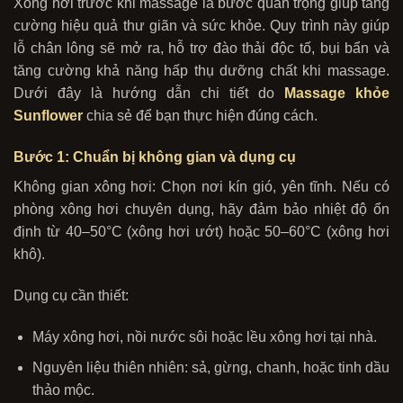
Xông hơi trước khi massage là bước quan trọng giúp tăng
cường hiệu quả thư giãn và sức khỏe. Quy trình này giúp
lỗ chân lông sẽ mở ra, hỗ trợ đào thải độc tố, bụi bẩn và
tăng cường khả năng hấp thụ dưỡng chất khi massage.
Dưới đây là hướng dẫn chi tiết do
Massage khỏe
Sunflower
chia sẻ để bạn thực hiện đúng cách.
Bước 1: Chuẩn bị không gian và dụng cụ
Không gian xông hơi: Chọn nơi kín gió, yên tĩnh. Nếu có
phòng xông hơi chuyên dụng, hãy đảm bảo nhiệt độ ổn
định từ 40–50°C (xông hơi ướt) hoặc 50–60°C (xông hơi
khô).
Dụng cụ cần thiết:
Máy xông hơi, nồi nước sôi hoặc lều xông hơi tại nhà.
Nguyên liệu thiên nhiên: sả, gừng, chanh, hoặc tinh dầu
thảo mộc.