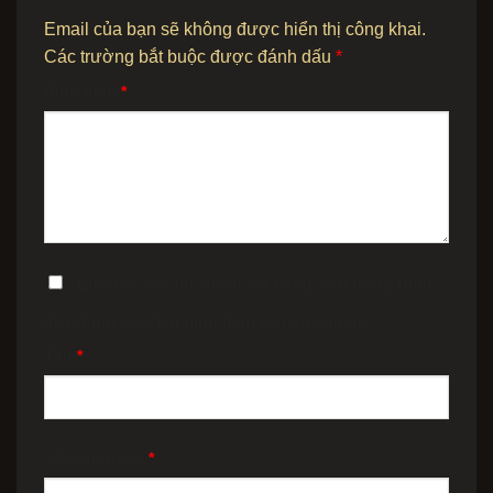
Email của bạn sẽ không được hiển thị công khai.
Các trường bắt buộc được đánh dấu
*
Bình luận
*
Lưu tên của tôi, email, và trang web trong trình
duyệt này cho lần bình luận kế tiếp của tôi.
Tên
*
Số điện thoại
*